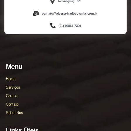
Nova Iguaçu/RJ
contato@alvestelhadocolonial.com.br
(21) 99861-7300
Menu
Home
Serviços
Galeria
Contato
Sobre Nós
Links Úteis